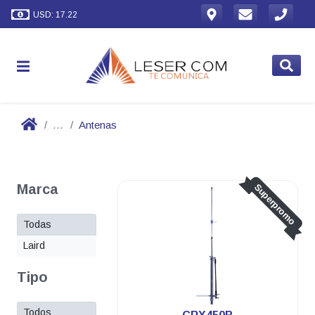
USD: 17.22
...
Antenas
Marca
Superpromo
Todas
Laird
Tipo
Todos