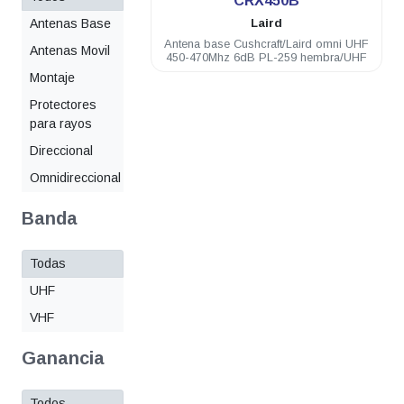
CRX450B
Antenas Base
Laird
Antena base Cushcraft/Laird omni UHF
Antenas Movil
450-470Mhz 6dB PL-259 hembra/UHF
Montaje
Protectores
para rayos
Direccional
Omnidireccional
Banda
Todas
UHF
VHF
Ganancia
Todos