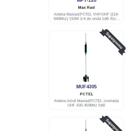
MFT-120
Max Rad
Antena Maxrad/PCTEL VHF/UHF (118-
940Mhz) 150W 1/4 de onda 1dB 61cm
recortable
Superpromo
MUF4305
PCTEL
Antena móvil Maxrad/PCTEL cromada
UHF 430-450Mhz 5dB
Superpromo