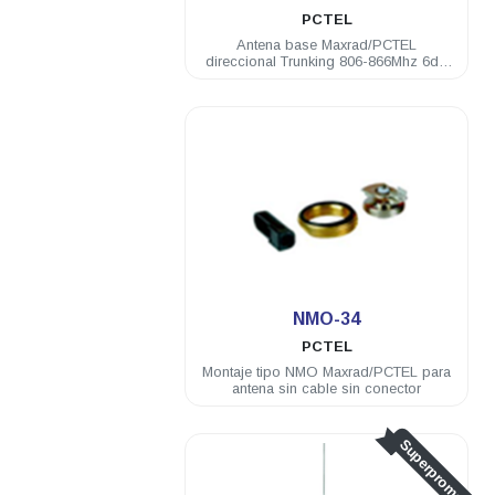
PCTEL
Antena base Maxrad/PCTEL
direccional Trunking 806-866Mhz 6dB
3 elementos N hembra
.
NMO-34
PCTEL
Montaje tipo NMO Maxrad/PCTEL para
antena sin cable sin conector
Superpromo