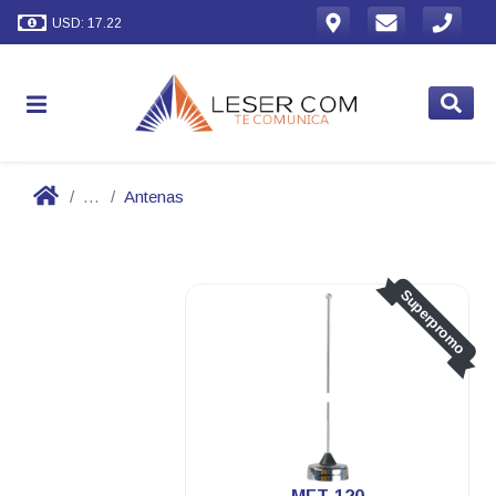
USD: 17.22
...
Antenas
Superpromo