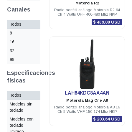
Motorola
R2
Canales
Radio portátil análogo Motorola R2 64
Ch 4 Watts UHF 400-480 Mhz NKP
$ 439.00 USD
Todos
8
16
32
99
Especificaciones
físicas
.
LAH84KDC8AA4AN
Todos
Motorola
Mag One A8
Modelos sin
Radio portátil análogo Motorola A8 16
teclado
Ch 5 Watts VHF 150-174 Mhz NKP
$ 203.64 USD
Modelos con
teclado
limitado