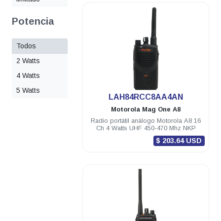
Potencia
Todos
2 Watts
4 Watts
5 Watts
.
LAH84RCC8AA4AN
Motorola
Mag One A8
Radio portátil análogo Motorola A8 16
Ch 4 Watts UHF 450-470 Mhz NKP
$ 203.64 USD