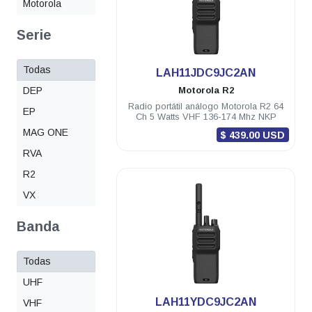
Motorola
Serie
Todas
.
LAH11JDC9JC2AN
DEP
Motorola
R2
Radio portátil análogo Motorola R2 64
EP
Ch 5 Watts VHF 136-174 Mhz NKP
MAG ONE
$ 439.00 USD
RVA
R2
VX
Banda
Todas
UHF
.
LAH11YDC9JC2AN
VHF