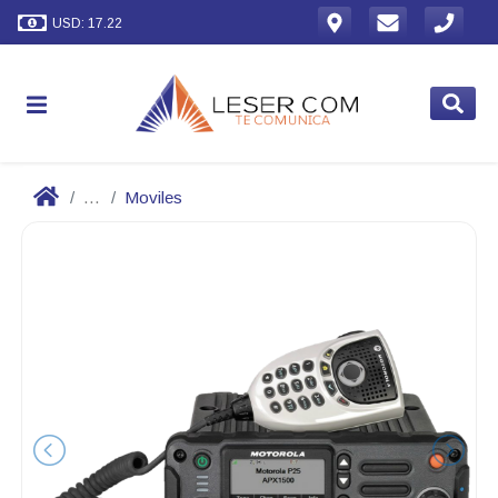
USD: 17.22
...
Moviles