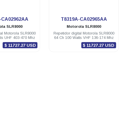
.
.
-CA02962AA
T8319A-CA02965AA
ola
SLR8000
Motorola
SLR8000
tal Motorola SLR8000
Repetidor digital Motorola SLR8000
tts UHF 403-470 Mhz
64 Ch 100 Watts VHF 136-174 Mhz
$ 11727.27 USD
$ 11727.27 USD