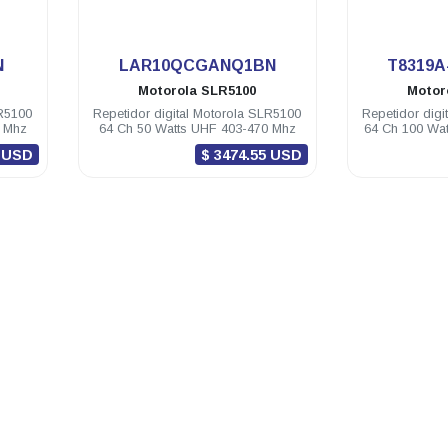
.
N
LAR10QCGANQ1BN
T8319A
Motorola
SLR5100
Motor
LR5100
Repetidor digital Motorola SLR5100
Repetidor digi
4 Mhz
64 Ch 50 Watts UHF 403-470 Mhz
64 Ch 100 Wa
5 USD
$ 3474.55 USD