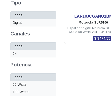
Tipo
Todos
.
LAR10JCGANQ1B
Digital
Motorola
SLR5100
Repetidor digital Motorola S
64 Ch 50 Watts VHF 136-17
Canales
$ 3474.5
Todos
64
Potencia
Todos
50 Watts
100 Watts