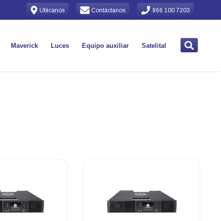
Ubícanos
Contáctanos
866 100 7203
Maverick
Luces
Equipo auxiliar
Satelital