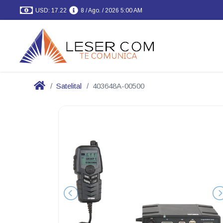
USD: 17.22
8 / Ago. / 2026 5:00 AM
Satelital
403648A-00500