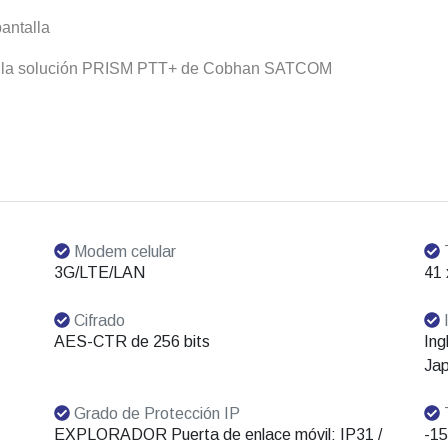
pantalla
 la solución PRISM PTT+ de Cobhan SATCOM
Modem celular
3G/LTE/LAN
41
Cifrado
AES-CTR de 256 bits
Ing
Jap
Grado de Protección IP
T
EXPLORADOR Puerta de enlace móvil: IP31 /
-15