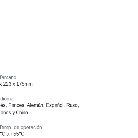
Tamaño
 x 223 x 175mm
Idioma
lés, Fances, Alemán, Español, Ruso,
ones y Chino
emp. de operación
°C a +55°C