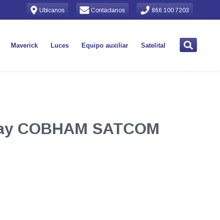
Ubícanos
Contáctanos
866 100 7203
Maverick
Luces
Equipo auxiliar
Satelital
way COBHAM SATCOM