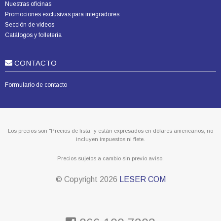
Nuestras oficinas
Promociones exclusivas para integradores
Sección de videos
Catálogos y folletería
CONTACTO
Formulario de contacto
Los precios son “Precios de lista” y están expresados en dólares americanos, no
incluyen impuestos ni flete.
Precios sujetos a cambio sin previo aviso.
© Copyright
2026
LESER COM