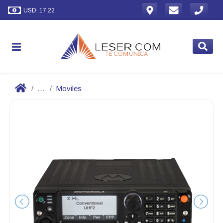
USD: 17.22
...
Moviles