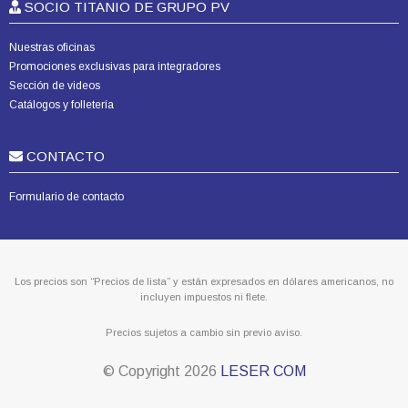
SOCIO TITANIO DE GRUPO PV
Nuestras oficinas
Promociones exclusivas para integradores
Sección de videos
Catálogos y folletería
CONTACTO
Formulario de contacto
Los precios son “Precios de lista” y están expresados en dólares americanos, no
incluyen impuestos ni flete.
Precios sujetos a cambio sin previo aviso.
© Copyright
2026
LESER COM